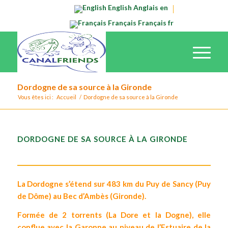
English
Anglais
en
Français
Français
fr
Dordogne de sa source à la Gironde
Vous êtes ici :
Accueil
/
Dordogne de sa source à la Gironde
DORDOGNE DE SA SOURCE À LA GIRONDE
La Dordogne s’étend sur 483 km du Puy de Sancy (Puy
de Dôme) au Bec d’Ambès (Gironde).
Formée de 2 torrents (La Dore et la Dogne), elle
conflue avec la Garonne au niveau de l’Estuaire de la