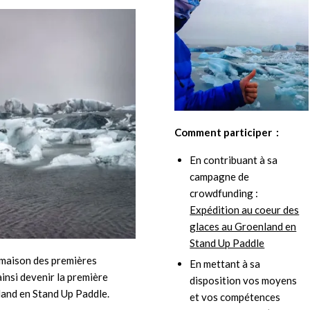
Comment participer :
En contribuant à sa
campagne de
crowdfunding :
Expédition au coeur des
glaces au Groenland en
Stand Up Paddle
a maison des premières
En mettant à sa
ainsi devenir la première
disposition vos moyens
land en Stand Up Paddle.
et vos compétences