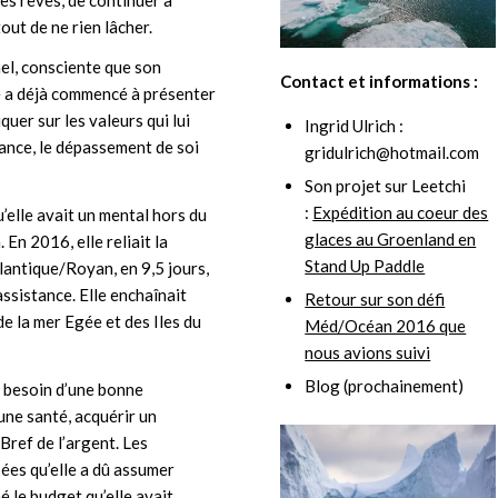
out de ne rien lâcher.
el, consciente que son
Contact et informations :
le a déjà commencé à présenter
uer sur les valeurs qui lui
Ingrid Ulrich :
érance, le dépassement de soi
gridulrich@hotmail.com
Son projet sur Leetchi
:
Expédition au coeur des
u’elle avait un mental hors du
glaces au Groenland en
En 2016, elle reliait la
Stand Up Paddle
lantique/Royan, en 9,5 jours,
assistance. Elle enchaînait
Retour sur son défi
e la mer Egée et des Iles du
Méd/Océan 2016 que
nous avions suivi
Blog (prochainement)
 a besoin d’une bonne
une santé, acquérir un
Bref de l’argent. Les
ées qu’elle a dû assumer
é le budget qu’elle avait