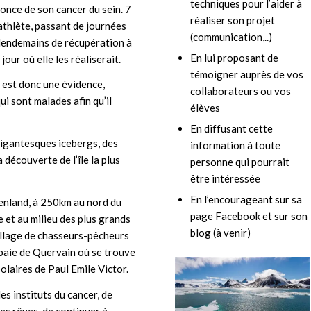
techniques pour l’aider à
nonce de son cancer du sein. 7
réaliser son projet
thlète, passant de journées
(communication,..)
lendemains de récupération à
En lui proposant de
jour où elle les réaliserait.
témoigner auprès de vos
 est donc une évidence,
collaborateurs ou vos
ui sont malades afin qu’il
élèves
En diffusant cette
 gigantesques icebergs, des
information à toute
 découverte de l’île la plus
personne qui pourrait
être intéressée
En l’encourageant sur sa
oenland, à 250km au nord du
page Facebook et sur son
e et au milieu des plus grands
blog (à venir)
village de chasseurs-pêcheurs
 baie de Quervain où se trouve
olaires de Paul Emile Victor.
es instituts du cancer, de
 ses rêves, de continuer à