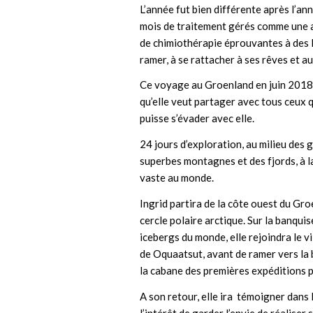
L’année fut bien différente après l’an
mois de traitement gérés comme une a
de chimiothérapie éprouvantes à des 
ramer, à se rattacher à ses rêves et au 
Ce voyage au Groenland en juin 2018
qu’elle veut partager avec tous ceux q
puisse s’évader avec elle.
24 jours d’exploration, au milieu des
superbes montagnes et des fjords, à la
vaste au monde.
Ingrid partira de la côte ouest du Gr
cercle polaire arctique. Sur la banquis
icebergs du monde, elle rejoindra le 
de Oquaatsut, avant de ramer vers la
la cabane des premières expéditions p
A son retour, elle ira témoigner dans l
l’intérêt de garder l’envie de réaliser