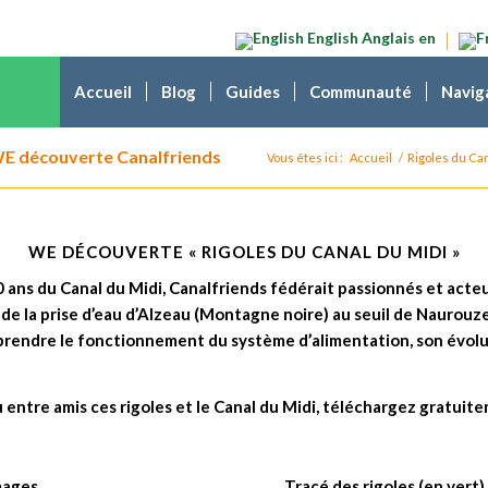
English
Anglais
en
Accueil
Blog
Guides
Communauté
Navig
 WE découverte Canalfriends
Vous êtes ici :
Accueil
/
Rigoles du Ca
WE DÉCOUVERTE « RIGOLES DU CANAL DU MIDI »
 ans du Canal du Midi, Canalfriends fédérait passionnés et acte
 de la prise d’eau d’Alzeau (Montagne noire) au seuil de Naurouze 
endre le fonctionnement du système d’alimentation, son évoluti
u entre amis ces rigoles et le Canal du Midi, téléchargez gratuit
mages
Tracé des rigoles (en vert)