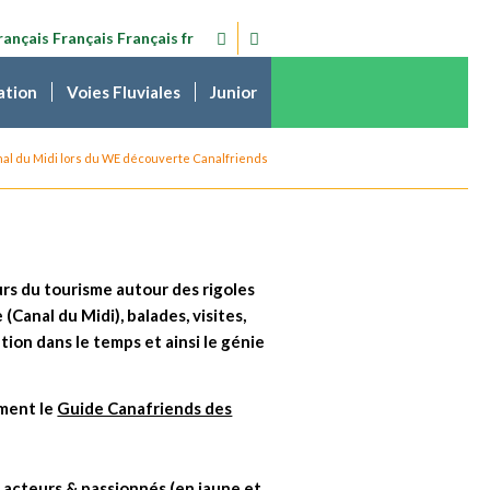
Français
Français
fr
ation
Voies Fluviales
Junior
nal du Midi lors du WE découverte Canalfriends
urs du tourisme autour des rigoles
(Canal du Midi), balades, visites,
on dans le temps et ainsi le génie
ement le
Guide Canafriends des
, acteurs & passionnés (en jaune et